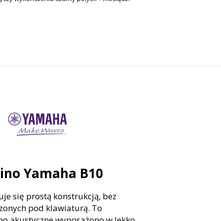
nino Yamaha B10
je się prostą konstrukcją, bez
zonych pod klawiaturą. To
ino akustyczne wyposażono w lekko