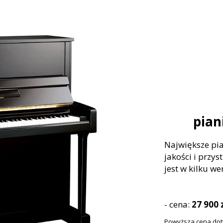
pian
Największe pian
jakości i przy
jest w kilku we
- cena:
27 900 
Powyższa cena dot