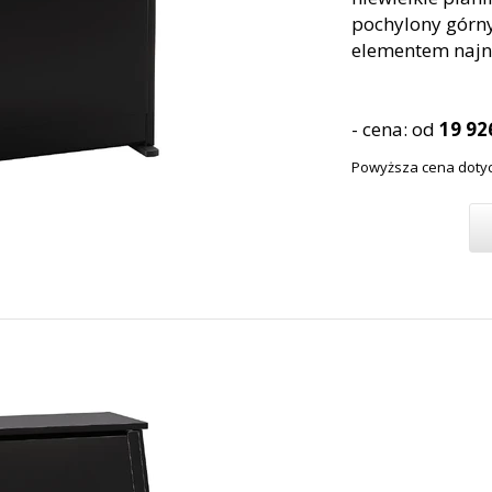
pochylony górny
elementem najno
- cena: od
19 926
Powyższa cena dotyc