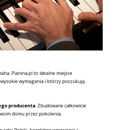
Międzynarodowy Konkurs Pi
ha. Pianina.pl to idealne miejsce
ą wysokie wymagania i którzy poszukują
tego producenta
. Zbudowane całkowicie
 Twoim domu przez pokolenia.