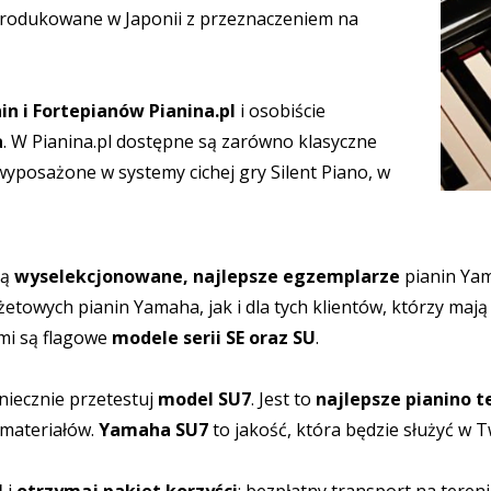
 produkowane w Japonii z przeznaczeniem na
in i Fortepianów
Pianina.pl
i osobiście
a
. W Pianina.pl dostępne są zarówno klasyczne
yposażone w systemy cichej gry Silent Piano, w
są
wyselekcjonowane, najlepsze egzemplarze
pianin Yama
etowych pianin Yamaha, jak i dla tych klientów, którzy maj
imi są flagowe
modele serii SE oraz SU
.
niecznie przetestuj
model SU7
. Jest to
najlepsze pianino 
 materiałów.
Yamaha SU7
to jakość, która będzie służyć w