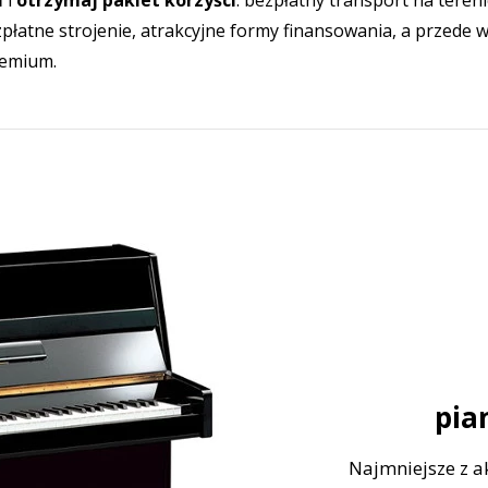
l
i
otrzymaj pakiet korzyści
: bezpłatny transport na tereni
płatne strojenie, atrakcyjne formy finansowania, a przede 
remium.
pia
Najmniejsze z a