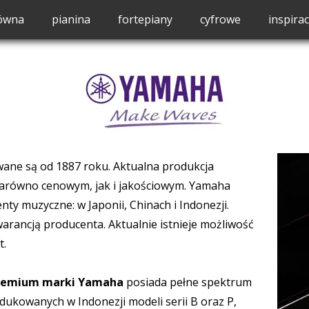
łówna
pianina
fortepiany
cyfrowe
inspirac
owane są
o
d 1887 roku. Aktualna produkcja
zarówno cenowym, jak i jakościowym.
Yamaha
ty muzyczne: w Japonii, Chinach i Indonezji.
warancją producenta. Aktualnie istnieje możliwość
pianina
t.
zaproje
 Premium marki Yamaha
posiada pełne spektrum
dukowanych w Indonezji modeli serii B oraz P,