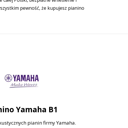
e całej Polski, bezpłatne wniesienie i
wszystkim pewność, że kupujesz pianino
nino Yamaha B1
kustycznych pianin firmy Yamaha.