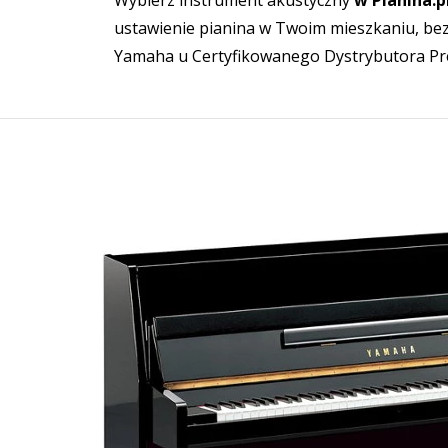
Wybierz instrument akustyczny
w Pianina.p
ustawienie pianina w Twoim mieszkaniu, bez
Yamaha u Certyfikowanego Dystrybutora P