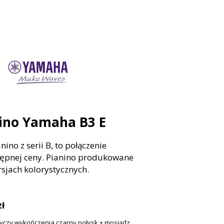
ino Yamaha B3 E
ino z serii B, to połączenie
stępnej ceny. Pianino produkowane
rsjach kolorystycznych.
zł
yczy wykończenia czarny połysk + mosiądz.