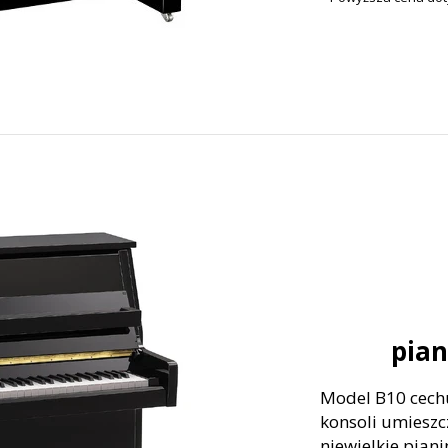
pia
Model B10 cechu
konsoli umieszc
niewielkie pian