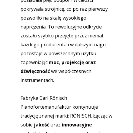
posiadała pięć podpór i w całości
pokrywała strojnicę, co po raz pierwszy
pozwoliło na skalę wysokiego
naprężenia. To rewolucyjne odkrycie
zostało szybko przejęte przez niemal
każdego producenta i w dalszym ciągu
pozostaje w powszechnym użytku
zapewniając
moc, projekcję oraz
dźwięczność
we współczesnych
instrumentach.
Fabryka Carl Rönisch
Pianofortemanufaktur kontynuuje
tradycję znanej marki: RÖNISCH. Łącząc w
sobie
jakość
oraz
innowacyjne