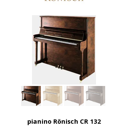
pianino R
ö
nisch CR 132