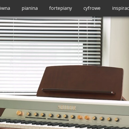
łówna
pianina
fortepiany
cyfrowe
inspirac
pianina
zaproje