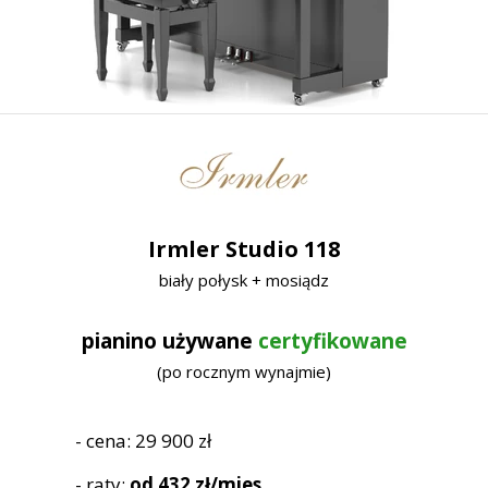
Irmler Studio 118
biały połysk + mosiądz
pianino używane
certyfikowane
(po rocznym wynajmie)
- cena: 29 900 zł
- raty:
od 432 zł/mies.