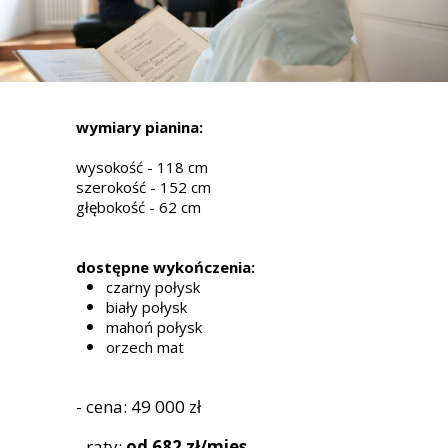
wymiary pianina:
wysokość - 118 cm
szerokość - 152 cm
głębokość - 62 cm
dostępne wykończenia:
czarny połysk
biały połysk
mahoń połysk
orzech mat
- cena: 49 000 zł
- raty:
od 682 zł/mies.