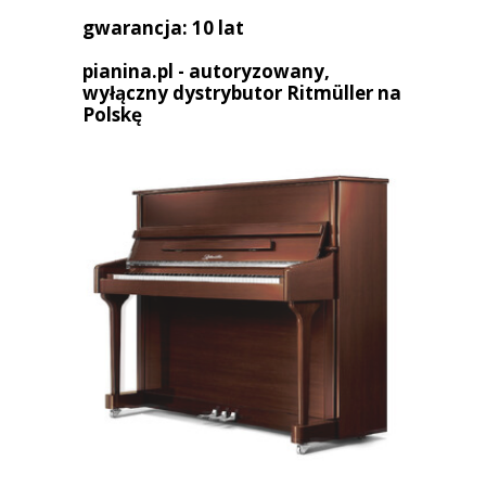
gwarancja: 10 lat
pianina.pl - autoryzowany,
wyłączny dystrybutor Ritm
ü
ller na
Polskę