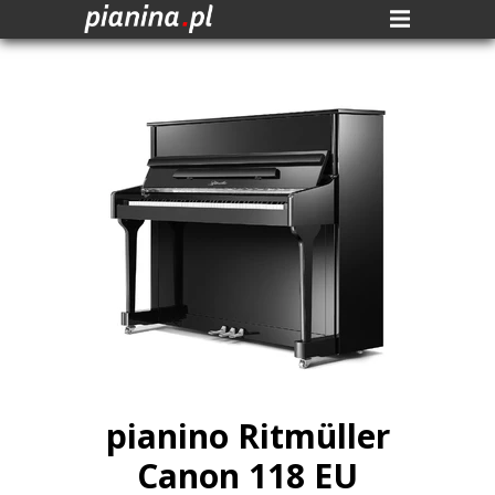
pianino Ritm
ü
ller
Canon 118 EU